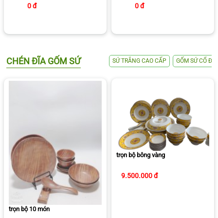
0 đ
0 đ
CHÉN ĐĨA GỐM SỨ
SỨ TRẮNG CAO CẤP
GỐM SỨ CỔ ĐI
trọn bộ bông vàng
9.500.000 đ
trọn bộ 10 món