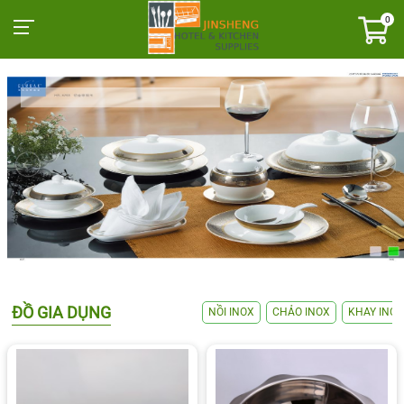
0
ĐỒ GIA DỤNG
NỒI INOX
CHẢO INOX
KHAY INOX