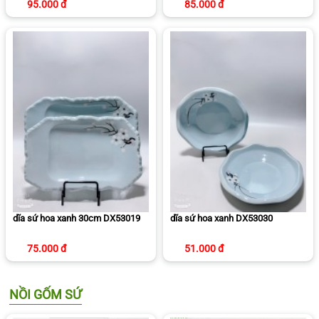
95.000 đ
85.000 đ
dĩa sứ hoa xanh 30cm DX53019
dĩa sứ hoa xanh DX53030
75.000 đ
51.000 đ
NỒI GỐM SỨ