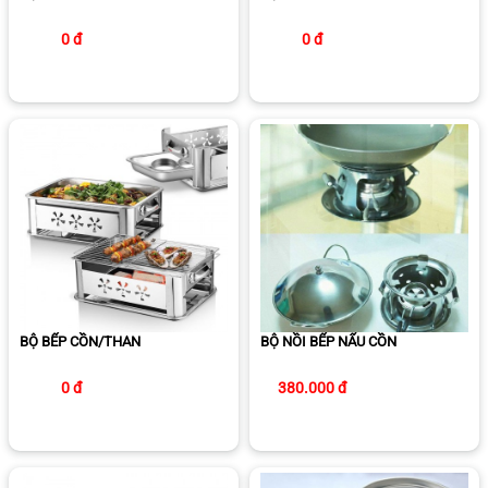
0 đ
0 đ
BỘ BẾP CỒN/THAN
BỘ NỒI BẾP NẤU CỒN
0 đ
380.000 đ