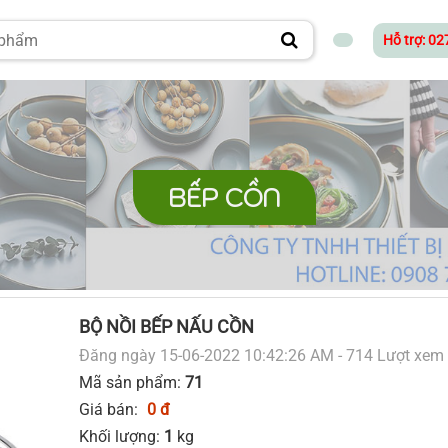
Hỗ trợ: 0
BẾP CỒN
BỘ NỒI BẾP NẤU CỒN
Đăng ngày 15-06-2022 10:42:26 AM - 714 Lượt xem
Mã sản phẩm:
71
Giá bán:
0 đ
Khối lượng:
1
kg