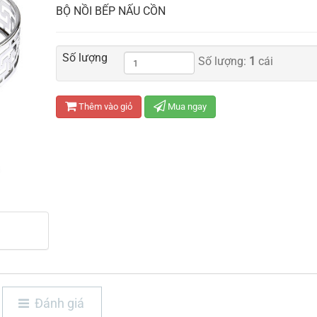
BỘ NỒI BẾP NẤU CỒN
Số lượng
Số lượng:
1
cái
Thêm vào giỏ
Mua ngay
Đánh giá