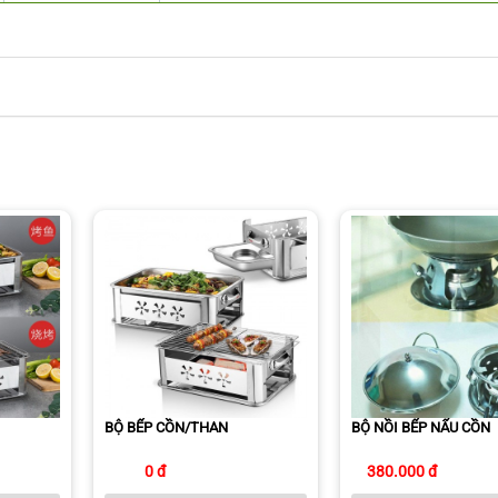
BỘ BẾP CỒN/THAN
BỘ NỒI BẾP NẤU CỒN
0 đ
380.000 đ