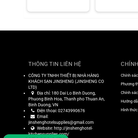
THÔNG TIN LIÊN HỆ
CHÍNH
CÔNG TY TNHH THIẾT BỊ NHÀ HÀNG
Chính sác
KHÁCH SẠN JINSHENG
(
JINSHENG CO
Phương t
LTD
)
Chính sác
Địa chỉ:
180 Dai Lo Binh Duong,
Phuong Binh Hoa, Thanh pho Thuan An,
Hướng dẫ
Binh Duong, VN
Hình thức
Điện thoại:
02743990676
Email:
jinshenghotelsupplies@gmail.com
Website:
http://jinshenghotel-
kitchensupplies.com/