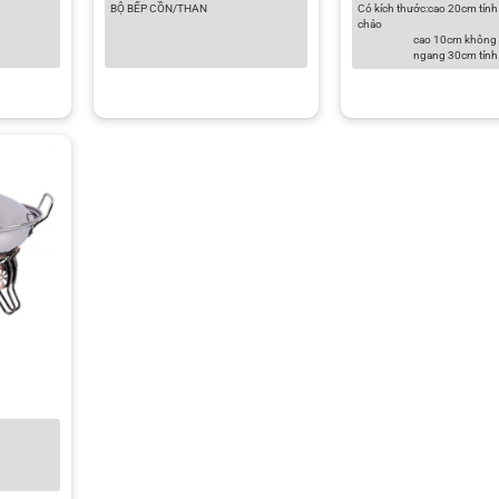
BỘ BẾP CỒN/THAN
Có kích thước:cao 20cm tính
chảo
cao 10cm không c
ngang 30cm tính 
kính mặt chảo