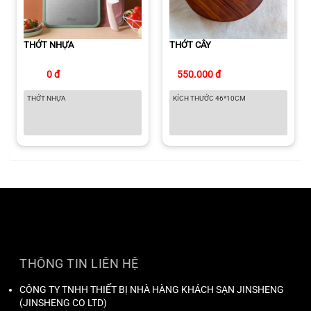
THỚT NHỰA
THỚT CÂY
0 đ
550.000 đ
THỚT NHỰA
KÍCH THƯỚC 46*10CM
THÔNG TIN LIÊN HỆ
CÔNG TY TNHH THIẾT BỊ NHÀ HÀNG KHÁCH SẠN JINSHENG
(
JINSHENG CO LTD
)