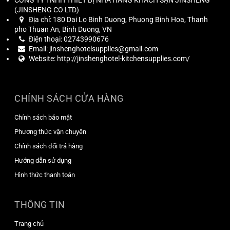
CÔNG TY TNHH THIẾT BỊ NHÀ HÀNG KHÁCH SẠN JINSHENG
(
JINSHENG CO LTD
)
Địa chỉ:
180 Dai Lo Binh Duong, Phuong Binh Hoa, Thanh
pho Thuan An, Binh Duong, VN
Điện thoại:
02743990676
Email:
jinshenghotelsupplies@gmail.com
Website:
http://jinshenghotel-kitchensupplies.com/
CHÍNH SÁCH CỬA HÀNG
Chính sách bảo mật
Phương thức vận chuyên
Chính sách đổi trả hàng
Hướng dẫn sử dụng
Hình thức thanh toán
THÔNG TIN
Trang chủ