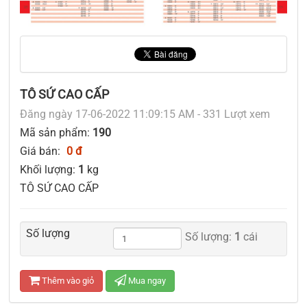
TÔ SỨ CAO CẤP
Đăng ngày 17-06-2022 11:09:15 AM - 331 Lượt xem
Mã sản phẩm:
190
Giá bán:
0 đ
Khối lượng:
1
kg
TÔ SỨ CAO CẤP
Số lượng
Số lượng:
1
cái
Thêm vào giỏ
Mua ngay