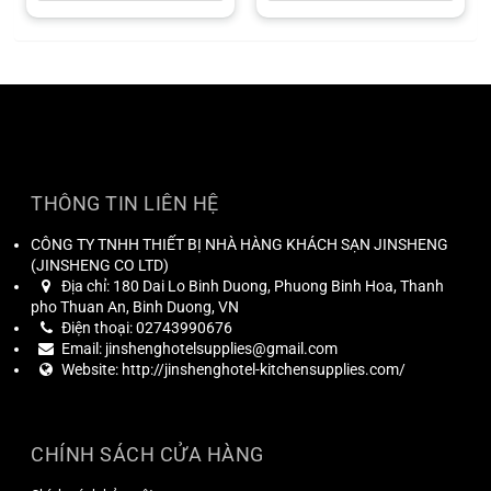
Có thể sử dụng trong lò vi sóng, lò
Có thể sử dụng trong lò vi sóng, lò
nướng, tủ đông và máy rửa chén
nướng, tủ đông và máy rửa chén
Màu sắc thanh lịch dành cho căn
Màu sắc thanh lịch dành cho căn
bếp hiện đại
bếp hiện đại
THÔNG TIN LIÊN HỆ
CÔNG TY TNHH THIẾT BỊ NHÀ HÀNG KHÁCH SẠN JINSHENG
(
JINSHENG CO LTD
)
Địa chỉ:
180 Dai Lo Binh Duong, Phuong Binh Hoa, Thanh
pho Thuan An, Binh Duong, VN
Điện thoại:
02743990676
Email:
jinshenghotelsupplies@gmail.com
Website:
http://jinshenghotel-kitchensupplies.com/
CHÍNH SÁCH CỬA HÀNG