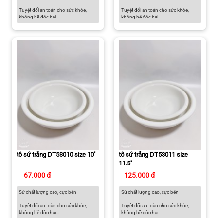
Tuyệt đối an toàn cho sức khỏe,
Tuyệt đối an toàn cho sức khỏe,
không hề độc hại
không hề độc hại
Có thể sử dụng trong lò vi sóng, lò
Có thể sử dụng trong lò vi sóng, lò
nướng, tủ đông và máy rửa chén
nướng, tủ đông và máy rửa chén
Màu sắc thanh lịch dành cho căn
Màu sắc thanh lịch dành cho căn
bếp hiện đại
bếp hiện đại
tô sứ trắng DT53010 size 10''
tô sứ trắng DT53011 size
11.5''
67.000 đ
125.000 đ
Sứ chất lượng cao, cực bền
Sứ chất lượng cao, cực bền
Tuyệt đối an toàn cho sức khỏe,
Tuyệt đối an toàn cho sức khỏe,
không hề độc hại
không hề độc hại