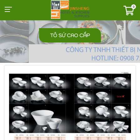
0
TÔ SỨ CAO CẤP