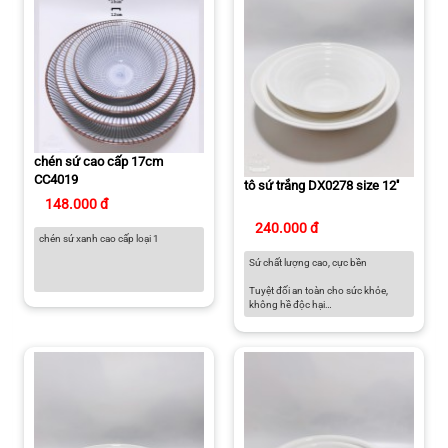
chén sứ cao cấp 17cm
CC4019
tô sứ trắng DX0278 size 12''
148.000 đ
240.000 đ
chén sứ xanh cao cấp loại 1
Sứ chất lượng cao, cực bền
Tuyệt đối an toàn cho sức khỏe,
không hề độc hại
Có thể sử dụng trong lò vi sóng, lò
nướng, tủ đông và máy rửa chén
Màu sắc thanh lịch dành cho căn
bếp hiện đại