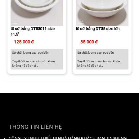
tô sứ trắng DT53011 size
tô sứ trắng DT35 size lớn
11.5''
125.000 đ
35.000 đ
Sứ chất lượng cao, cực bền
Sứ chất lượng cao, cực bền
Tuyệt đối an toàn cho sức khỏe,
Tuyệt đối an toàn cho sức khỏe,
không hề độc hại
không hề độc hại
Có thể sử dụng trong lò vi sóng, lò
Có thể sử dụng trong lò vi sóng, lò
nướng, tủ đông và máy rửa chén
nướng, tủ đông và máy rửa chén
Màu sắc thanh lịch dành cho căn
Màu sắc thanh lịch dành cho căn
bếp hiện đại
bếp hiện đại
THÔNG TIN LIÊN HỆ
CÔNG TY TNHH THIẾT BỊ NHÀ HÀNG KHÁCH SẠN JINSHENG