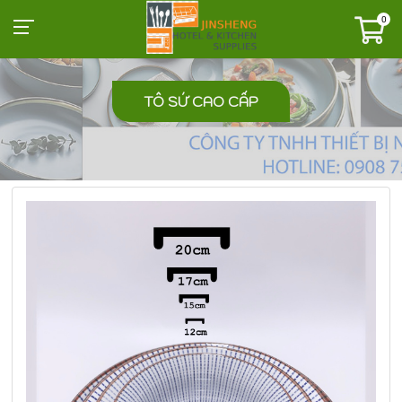
0
TÔ SỨ CAO CẤP