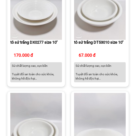
tô sứ trắng DX0277 size 10''
tô sứ trắng DT53010 size 10''
170.000 đ
67.000 đ
Sứ chất lượng cao, cực bền
Sứ chất lượng cao, cực bền
Tuyệt đối an toàn cho sức khỏe,
Tuyệt đối an toàn cho sức khỏe,
không hề độc hại
không hề độc hại
Có thể sử dụng trong lò vi sóng, lò
Có thể sử dụng trong lò vi sóng, lò
nướng, tủ đông và máy rửa chén
nướng, tủ đông và máy rửa chén
Màu sắc thanh lịch dành cho căn
Màu sắc thanh lịch dành cho căn
bếp hiện đại
bếp hiện đại