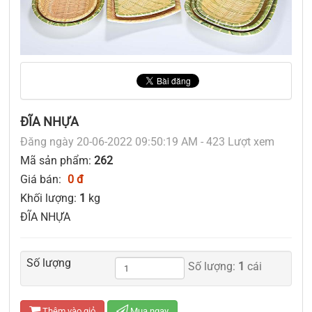
ĐĨA NHỰA
Đăng ngày 20-06-2022 09:50:19 AM - 423 Lượt xem
Mã sản phẩm:
262
Giá bán:
0 đ
Khối lượng:
1
kg
ĐĨA NHỰA
Số lượng
Số lượng:
1
cái
Thêm vào giỏ
Mua ngay