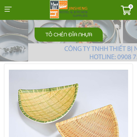
0
TÔ CHÉN ĐĨA NHỰA