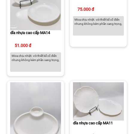
75.000 đ
Mica chịu nhiệt. với thiết kế cổ điển
nhưng không kém phần sang trọng,
dĩa nhựa cao cấp MA14
51.000 đ
Mica chịu nhiệt. với thiết kế cổ điển
nhưng không kém phần sang trọng,
dĩa nhựa cao cấp MA11