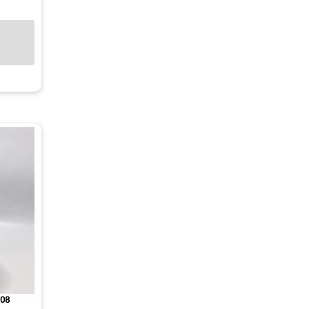
1
T08