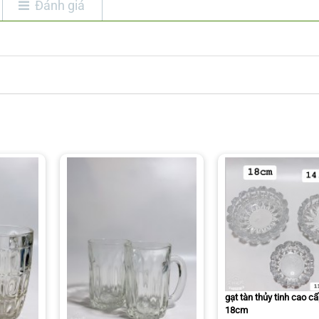
Đánh giá
gạt tàn thủy tinh cao 
18cm