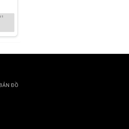
I 1
BẢN ĐỒ