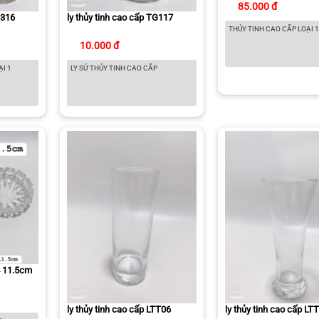
85.000 đ
G316
ly thủy tinh cao cấp TG117
THỦY TINH CAO CẤP LOẠI 
10.000 đ
ẠI 1
LY SỨ THỦY TINH CAO CẤP
4 11.5cm
ly thủy tinh cao cấp LTT06
ly thủy tinh cao cấp LT