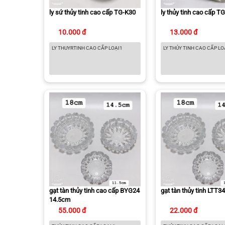
ly sứ thủy tinh cao cấp TG-K30
ly thủy tinh cao cấp T
10.000 đ
13.000 đ
LY THUYRTINH CAO CẤP LOẠI1
LY THỦY TINH CAO CẤP LO
gạt tàn thủy tinh cao cấp BYG24
gạt tàn thủy tinh LTT3
14.5cm
55.000 đ
22.000 đ