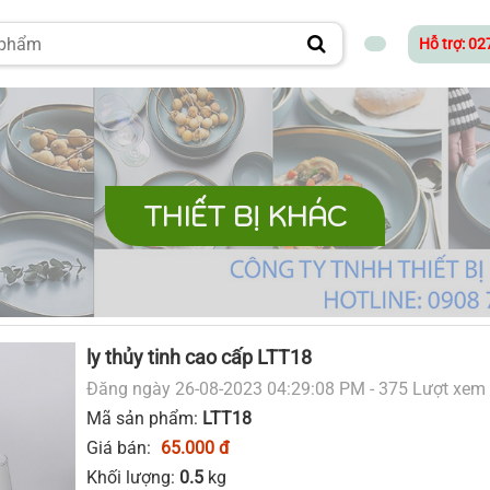
Hỗ trợ: 0
THIẾT BỊ KHÁC
ly thủy tinh cao cấp LTT18
Đăng ngày 26-08-2023 04:29:08 PM - 375 Lượt xem
Mã sản phẩm:
LTT18
Giá bán:
65.000 đ
Khối lượng:
0.5
kg