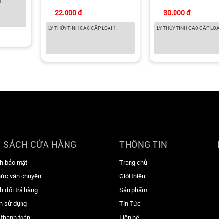
 1
22.000 đ
30.000 đ
LY THỦY TINH CAO CẤP LOẠI 1
LY THỦY TINH CAO CẤP LOẠ
 SÁCH CỬA HÀNG
THÔNG TIN
h bảo mật
Trang chủ
hức vận chuyên
Giới thiệu
h đổi trả hàng
Sản phẩm
n sử dụng
Tin Tức
 thanh toán
Liên hệ