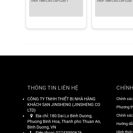
THỦY TINH CAO CẤP LOẠI 1
THỦY TINH CAO CẤP LOẠI
THÔNG TIN LIÊN HỆ
CHÍNH
CÔNG TY TNHH THIẾT BỊ NHÀ HÀNG
Chính sác
KHÁCH SẠN JINSHENG
(
JINSHENG CO
Phương t
LTD
)
Chính sác
Địa chỉ:
180 Dai Lo Binh Duong,
Phuong Binh Hoa, Thanh pho Thuan An,
Hướng dẫ
Binh Duong, VN
Hình thức
Điện thoại:
02743990676