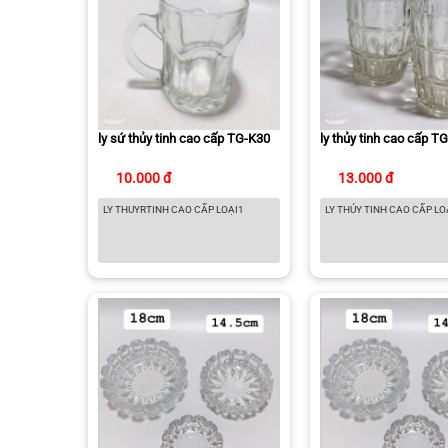
ly sứ thủy tinh cao cấp TG-K30
ly thủy tinh cao cấp T
10.000 đ
13.000 đ
LY THUYRTINH CAO CẤP LOẠI1
LY THỦY TINH CAO CẤP LO