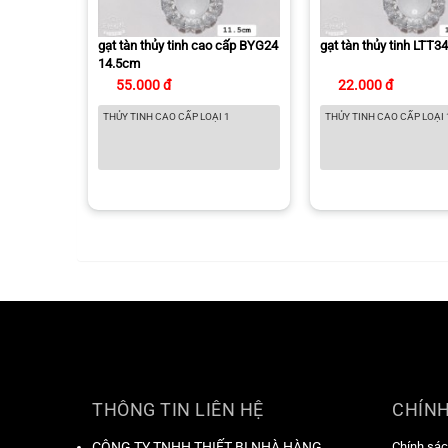
gạt tàn thủy tinh cao cấp BYG24
gạt tàn thủy tinh LTT3
14.5cm
55.000 đ
22.000 đ
THỦY TINH CAO CẤP LOẠI 1
THỦY TINH CAO CẤP LOẠI
THÔNG TIN LIÊN HỆ
CHÍNH
CÔNG TY TNHH THIẾT BỊ NHÀ HÀNG
Chính sác