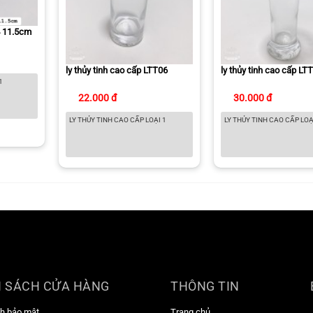
4 11.5cm
ly thủy tinh cao cấp LTT06
ly thủy tinh cao cấp LT
 1
22.000 đ
30.000 đ
LY THỦY TINH CAO CẤP LOẠI 1
LY THỦY TINH CAO CẤP LOẠ
 SÁCH CỬA HÀNG
THÔNG TIN
h bảo mật
Trang chủ