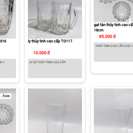
gạt tàn thủy tinh cao 
18cm
85.000 đ
G316
ly thủy tinh cao cấp TG117
THỦY TINH CAO CẤP LOẠI 
10.000 đ
ẠI 1
LY SỨ THỦY TINH CAO CẤP