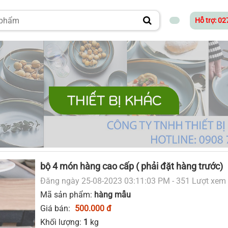
Hỗ trợ: 0
THIẾT BỊ KHÁC
bộ 4 món hàng cao cấp ( phải đặt hàng trước)
Đăng ngày 25-08-2023 03:11:03 PM - 351 Lượt xem
Mã sản phẩm:
hàng mẫu
Giá bán:
500.000 đ
Khối lượng:
1
kg