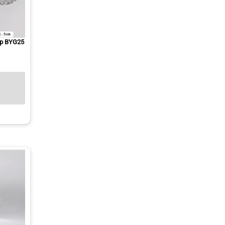
cấp BYG25
1