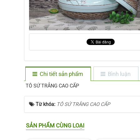
Chi tiết sản phẩm
Bình luận
TÔ SỨ TRẮNG CAO CẤP
Từ khóa:
TÔ SỨ TRẮNG CAO CẤP
SẢN PHẨM CÙNG LOẠI