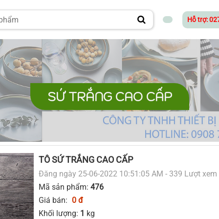
Hỗ trợ: 0
SỨ TRẮNG CAO CẤP
TÔ SỨ TRẮNG CAO CẤP
Đăng ngày 25-06-2022 10:51:05 AM - 339 Lượt xem
Mã sản phẩm:
476
Giá bán:
0 đ
Khối lượng:
1
kg