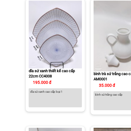
dĩa sứ xanh thiết kế cao cấp
bình trà sứ trắng cao 
22cm CC4008
AM0001
195.000 đ
35.000 đ
dĩa sứ xanh cao cấp loại 1
bình sứ trắng cao cấp