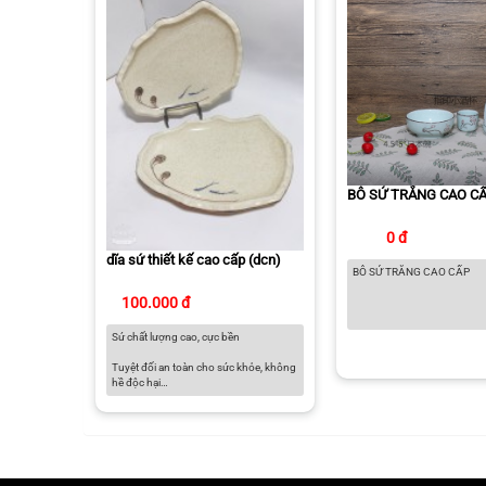
BÔ SỨ TRẮNG CAO C
0 đ
dĩa sứ thiết kế cao cấp (dcn)
BÔ SỨ TRẮNG CAO CẤP
100.000 đ
Sứ chất lượng cao, cực bền
Tuyệt đối an toàn cho sức khỏe, không
hề độc hại
Có thể sử dụng trong lò vi sóng, lò
nướng, tủ đông và máy rửa chén
Màu sắc thanh lịch dành cho căn bếp
hiện đại