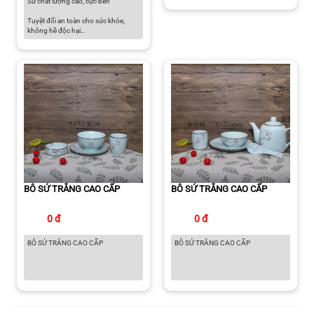
Sứ chất lượng cao, cực bền
Tuyệt đối an toàn cho sức khỏe,
không hề độc hại
Có thể sử dụng trong lò vi sóng, lò
nướng, tủ đông và máy rửa chén
Màu sắc thanh lịch dành cho căn
bếp hiện đại
BÔ SỨ TRẮNG CAO CẤP
BÔ SỨ TRẮNG CAO CẤP
0 đ
0 đ
BÔ SỨ TRẮNG CAO CẤP
BÔ SỨ TRẮNG CAO CẤP