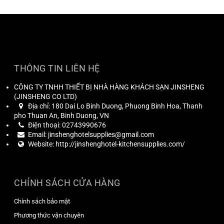
THÔNG TIN LIÊN HỆ
CÔNG TY TNHH THIẾT BỊ NHÀ HÀNG KHÁCH SẠN JINSHENG
(
JINSHENG CO LTD
)
Địa chỉ:
180 Dai Lo Binh Duong, Phuong Binh Hoa, Thanh
pho Thuan An, Binh Duong, VN
Điện thoại:
02743990676
Email:
jinshenghotelsupplies@gmail.com
Website:
http://jinshenghotel-kitchensupplies.com/
CHÍNH SÁCH CỬA HÀNG
Chính sách bảo mật
Phương thức vận chuyên