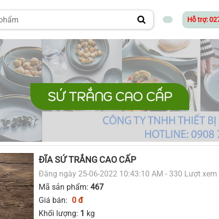
Hỗ trợ: 0
SỨ TRẮNG CAO CẤP
ĐĨA SỨ TRẮNG CAO CẤP
Đăng ngày 25-06-2022 10:43:10 AM - 330 Lượt xem
Mã sản phẩm:
467
Giá bán:
0 đ
Khối lượng:
1
kg