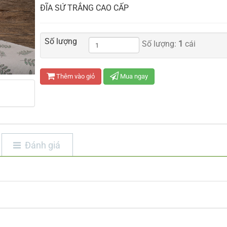
ĐĨA SỨ TRẮNG CAO CẤP
Số lượng
Số lượng:
1
cái
Thêm vào giỏ
Mua ngay
Đánh giá