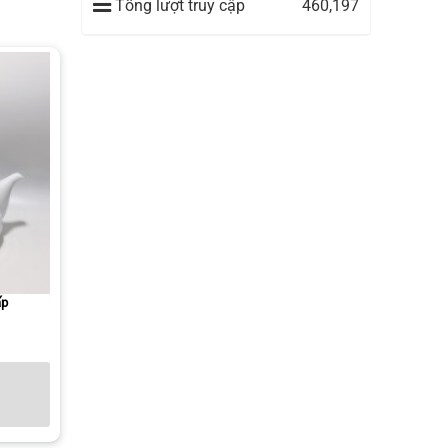
Tổng lượt truy cập
460,197
ấp