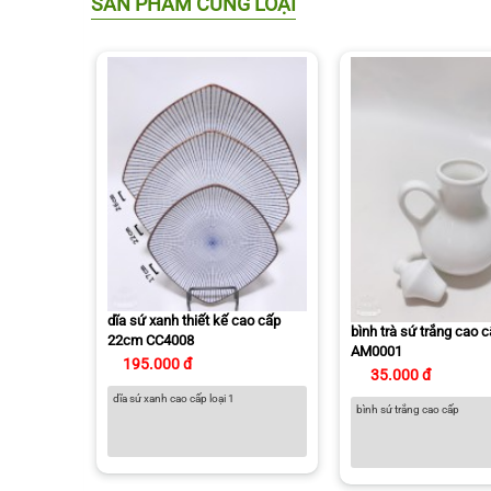
SẢN PHẨM CÙNG LOẠI
dĩa sứ xanh thiết kế cao cấp
bình trà sứ trắng cao 
22cm CC4008
AM0001
195.000 đ
35.000 đ
dĩa sứ xanh cao cấp loại 1
bình sứ trắng cao cấp