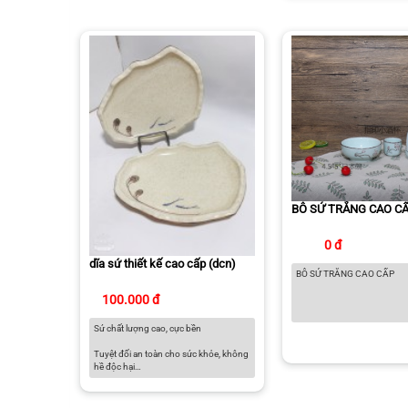
BÔ SỨ TRẮNG CAO C
0 đ
dĩa sứ thiết kế cao cấp (dcn)
BÔ SỨ TRẮNG CAO CẤP
100.000 đ
Sứ chất lượng cao, cực bền
Tuyệt đối an toàn cho sức khỏe, không
hề độc hại
Có thể sử dụng trong lò vi sóng, lò
nướng, tủ đông và máy rửa chén