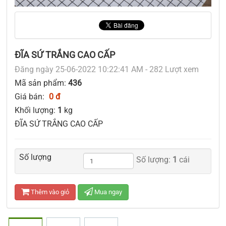
ĐĨA SỨ TRẮNG CAO CẤP
Đăng ngày 25-06-2022 10:22:41 AM - 282 Lượt xem
Mã sản phẩm:
436
Giá bán:
0 đ
Khối lượng:
1
kg
ĐĨA SỨ TRẮNG CAO CẤP
Số lượng
Số lượng:
1
cái
Thêm vào giỏ
Mua ngay