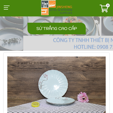
0
SỨ TRẮNG CAO CẤP