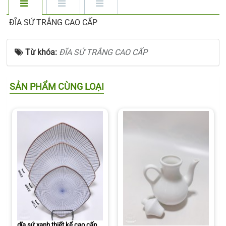
ĐĨA SỨ TRẮNG CAO CẤP
Từ khóa:
ĐĨA SỨ TRẮNG CAO CẤP
SẢN PHẨM CÙNG LOẠI
dĩa sứ xanh thiết kế cao cấp