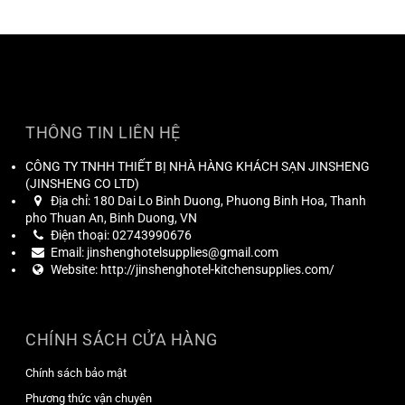
THÔNG TIN LIÊN HỆ
CÔNG TY TNHH THIẾT BỊ NHÀ HÀNG KHÁCH SẠN JINSHENG
(
JINSHENG CO LTD
)
Địa chỉ:
180 Dai Lo Binh Duong, Phuong Binh Hoa, Thanh
pho Thuan An, Binh Duong, VN
Điện thoại:
02743990676
Email:
jinshenghotelsupplies@gmail.com
Website:
http://jinshenghotel-kitchensupplies.com/
CHÍNH SÁCH CỬA HÀNG
Chính sách bảo mật
Phương thức vận chuyên