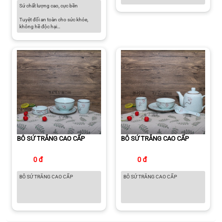
Sứ chất lượng cao, cực bền
Tuyệt đối an toàn cho sức khỏe,
không hề độc hại
Có thể sử dụng trong lò vi sóng, lò
nướng, tủ đông và máy rửa chén
Màu sắc thanh lịch dành cho căn
bếp hiện đại
BÔ SỨ TRẮNG CAO CẤP
BÔ SỨ TRẮNG CAO CẤP
0 đ
0 đ
BÔ SỨ TRẮNG CAO CẤP
BÔ SỨ TRẮNG CAO CẤP