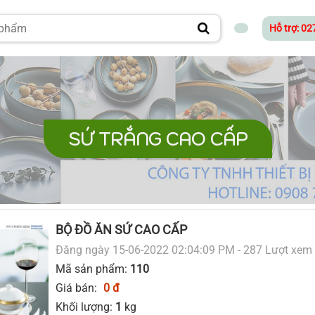
Hỗ trợ: 0
SỨ TRẮNG CAO CẤP
BỘ ĐỒ ĂN SỨ CAO CẤP
Đăng ngày 15-06-2022 02:04:09 PM - 287 Lượt xem
Mã sản phẩm:
110
Giá bán:
0 đ
Khối lượng:
1
kg