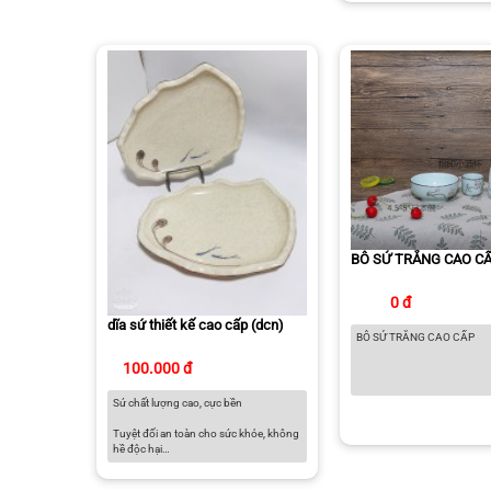
BÔ SỨ TRẮNG CAO C
0 đ
dĩa sứ thiết kế cao cấp (dcn)
BÔ SỨ TRẮNG CAO CẤP
100.000 đ
Sứ chất lượng cao, cực bền
Tuyệt đối an toàn cho sức khỏe, không
hề độc hại
Có thể sử dụng trong lò vi sóng, lò