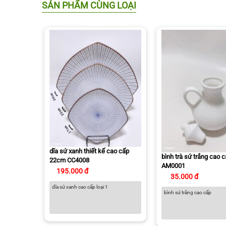
SẢN PHẨM CÙNG LOẠI
dĩa sứ xanh thiết kế cao cấp
bình trà sứ trắng cao 
22cm CC4008
AM0001
195.000 đ
35.000 đ
dĩa sứ xanh cao cấp loại 1
bình sứ trắng cao cấp