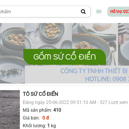
Hỗ trợ: 0
GỐM SỨ CỔ ĐIỂN
TÔ SỨ CỔ ĐIỂN
Đăng ngày 25-06-2022 09:51:10 AM - 327 Lượt xem
Mã sản phẩm:
410
Giá bán:
0 đ
Khối lượng:
1
kg