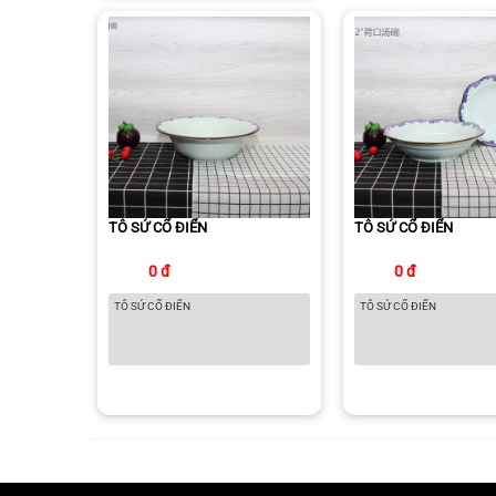
nướng, tủ đông và máy rửa chén
Màu sắc thanh lịch dành cho căn bếp
hiện đại
TÔ SỨ CỔ ĐIỂN
TÔ SỨ CỔ ĐIỂN
0 đ
0 đ
TÔ SỨ CỔ ĐIỂN
TÔ SỨ CỔ ĐIỂN