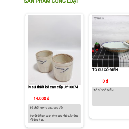
SẢN PHẨM CÙNG LOẠI
TÔ SỨ CỔ ĐIỂN
0 đ
ly sứ thiết kế cao cấp JY10074
TÔ SỨ CỔ ĐIỂN
14.000 đ
Sứ chất lượng cao, cực bền
Tuyệt đối an toàn cho sức khỏe, không
hề độc hại
Có thể sử dụng trong lò vi sóng, lò