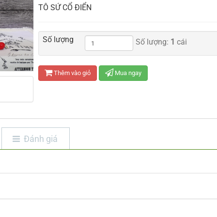
TÔ SỨ CỔ ĐIỂN
Số lượng
Số lượng:
1
cái
Thêm vào giỏ
Mua ngay
Đánh giá