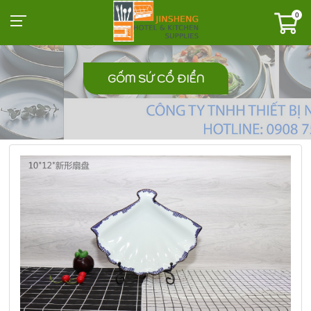
0
GỐM SỨ CỔ ĐIỂN