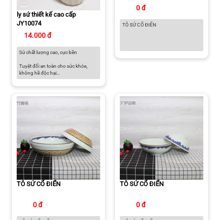
0 đ
ly sứ thiết kế cao cấp
JY10074
TÔ SỨ CỔ ĐIỂN
14.000 đ
Sứ chất lượng cao, cực bền
Tuyệt đối an toàn cho sức khỏe,
không hề độc hại
Có thể sử dụng trong lò vi sóng, lò
nướng, tủ đông và máy rửa chén
Màu sắc thanh lịch dành cho căn
bếp hiện đại
TÔ SỨ CỔ ĐIỂN
TÔ SỨ CỔ ĐIỂN
0 đ
0 đ