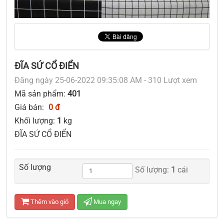
ĐĨA SỨ CỔ ĐIỂN
Đăng ngày 25-06-2022 09:35:08 AM - 310 Lượt xem
Mã sản phẩm:
401
Giá bán:
0 đ
Khối lượng:
1
kg
ĐĨA SỨ CỔ ĐIỂN
Số lượng
Số lượng:
1
cái
Thêm vào giỏ
Mua ngay