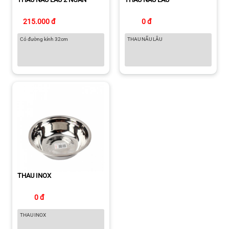
215.000 đ
0 đ
Có đường kính 32cm
THAU NẤU LẪU
THAU INOX
0 đ
THAU INOX