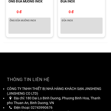
ỐNG ĐŨA MUỖNG INOX
ĐŨA INOX
0 đ
0 đ
ỐNG ĐŨA MUỖNG INOX
ĐŨA INOX
THÔNG TIN LIÊN HỆ
CÔNG TY TNHH THIẾT BỊ NHÀ HÀNG KHÁCH SẠN JINSHENG
(
JINSHENG CO LTD
)
Địa chỉ:
180 Dai Lo Binh Duong, Phuong Binh Hoa, Thanh
pho Thuan An, Binh Duong, VN
Điện thoại:
02743990676