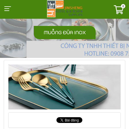
0
MUỖNG ĐŨA INOX