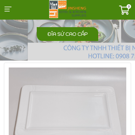
0
ĐĨA SỨ CAO CẤP