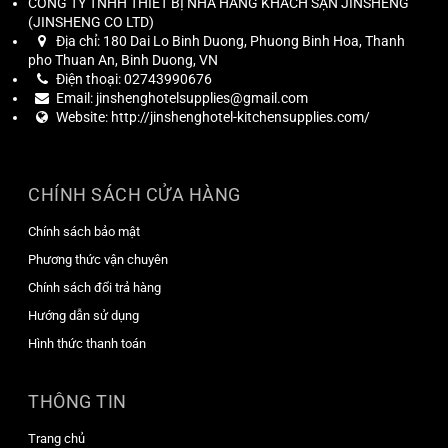
CÔNG TY TNHH THIẾT BỊ NHÀ HÀNG KHÁCH SẠN JINSHENG
(
JINSHENG CO LTD
)
Địa chỉ:
180 Dai Lo Binh Duong, Phuong Binh Hoa, Thanh
pho Thuan An, Binh Duong, VN
Điện thoại:
02743990676
Email:
jinshenghotelsupplies@gmail.com
Website:
http://jinshenghotel-kitchensupplies.com/
CHÍNH SÁCH CỬA HÀNG
Chính sách bảo mật
Phương thức vận chuyên
Chính sách đổi trả hàng
Hướng dẫn sử dụng
Hình thức thanh toán
THÔNG TIN
Trang chủ