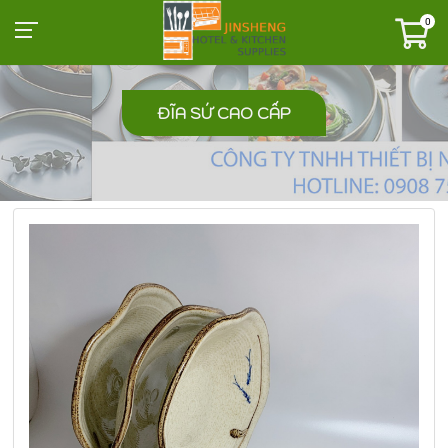
0
ĐĨA SỨ CAO CẤP