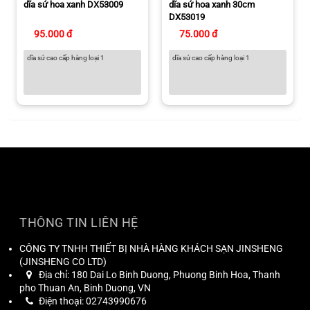
dĩa sứ hoa xanh DX53009
dĩa sứ hoa xanh 30cm
DX53019
95.000 đ
75.000 đ
dĩa sứ cao cấp hàng loại 1
dĩa sứ cao cấp hàng loại 1
THÔNG TIN LIÊN HỆ
CÔNG TY TNHH THIẾT BỊ NHÀ HÀNG KHÁCH SẠN JINSHENG
(
JINSHENG CO LTD
)
Địa chỉ:
180 Dai Lo Binh Duong, Phuong Binh Hoa, Thanh
pho Thuan An, Binh Duong, VN
Điện thoại:
02743990676