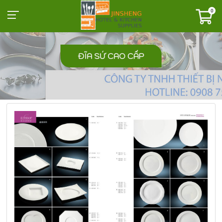
0
ĐĨA SỨ CAO CẤP