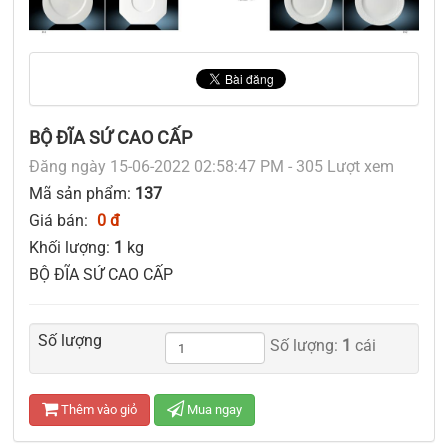
BỘ ĐĨA SỨ CAO CẤP
Đăng ngày 15-06-2022 02:58:47 PM - 305 Lượt xem
Mã sản phẩm:
137
Giá bán:
0 đ
Khối lượng:
1
kg
BỘ ĐĨA SỨ CAO CẤP
Số lượng
Số lượng:
1
cái
Thêm vào giỏ
Mua ngay