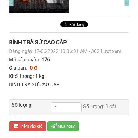
BÌNH TRÀ SỨ CAO CẤP
Đăng ngày 17-06-2022 10:36:31 AM - 302 Lượt xem
Mã sản phẩm:
176
Giá bán:
0 đ
Khối lượng:
1
kg
BÌNH TRÀ SỨ CAO CẤP
Số lượng
Số lượng:
1
cái
Thêm vào giỏ
Mua ngay