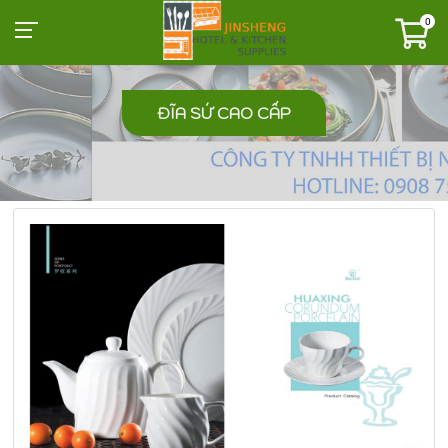
0
ĐĨA SỨ CAO CẤP