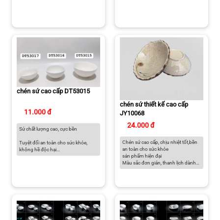
Có thể sử dụng trong lò vi sóng, lò
Có thể sử dụng trong lò vi sóng, lò
nướng, tủ đông và máy rửa chén
nướng, tủ đông và máy rửa chén
Màu sắc thanh lịch dành cho căn
Màu sắc thanh lịch dành cho căn
bếp hiện đại
bếp hiện đại
chén sứ cao cấp DT53015
chén sứ thiết kế cao cấp
11.000 đ
JY10068
24.000 đ
Sứ chất lượng cao, cực bền
Chén sứ cao cấp, chịu nhiệt tốt,bền
Tuyệt đối an toàn cho sức khỏe,
an toàn cho sức khỏe
không hề độc hại
sản phẩm hiện đại
Màu sắc đơn giản, thanh lịch dành
Có thể sử dụng trong lò vi sóng, lò
cho căn bếp hiện đại
nướng, tủ đông và máy rửa chén
Màu sắc thanh lịch dành cho căn
bếp hiện đại