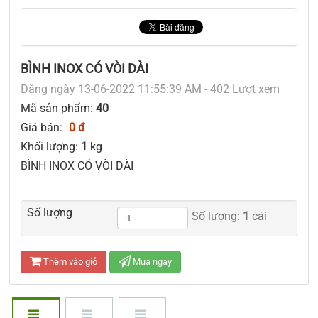
BÌNH INOX CÓ VÒI DÀI
Đăng ngày 13-06-2022 11:55:39 AM - 402 Lượt xem
Mã sản phẩm:
40
Giá bán:
0 đ
Khối lượng:
1
kg
BÌNH INOX CÓ VÒI DÀI
Số lượng
Số lượng:
1
cái
Thêm vào giỏ
Mua ngay