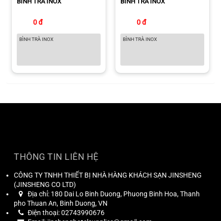
BÌNH TRÀ INOX
BÌNH TRÀ INOX
0 đ
0 đ
BÌNH TRÀ INOX
BÌNH TRÀ INOX
THÔNG TIN LIÊN HỆ
CÔNG TY TNHH THIẾT BỊ NHÀ HÀNG KHÁCH SẠN JINSHENG
(
JINSHENG CO LTD
)
Địa chỉ:
180 Dai Lo Binh Duong, Phuong Binh Hoa, Thanh
pho Thuan An, Binh Duong, VN
Điện thoại:
02743990676